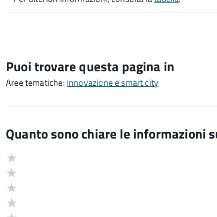
Puoi trovare questa pagina in
Aree tematiche:
Innovazione e smart city
Quanto sono chiare le informazioni 
Valuta
Valutazione
5
Valuta
stelle
4
Valuta
su
stelle
3
Valuta
5
su
stelle
2