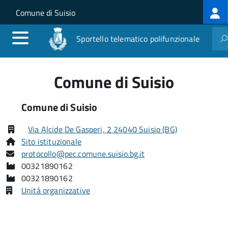
Log
Salta al contenuto principale
Skip to site navigation
Comune di Suisio
me
Sportello telematico polifunzionale
Comune di Suisio
Comune di Suisio
Via Alcide De Gasperi, 2 24040 Suisio (BG)
Sito istituzionale
protocollo@pec.comune.suisio.bg.it
00321890162
00321890162
Unità organizzative