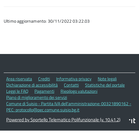
Ultimo aggiornamento: 30/11/2022 03:22.03
Area riservata
Crediti
Informativa privacy
Note legali
Dichiarazione di accessibilità
Contatti
Statistiche del portale
Leggi le FAQ
Pagamenti
Riepilogo valutazioni
Piano di miglioramento dei servizi
Comune di Suisio - Partita IVA dell'amministrazione: 00321890162 -
PEC: protocollo@pec.comune.suisio.bg.it
Powered by Sportello Telematico Polifunzionale (v. 10.41.2)