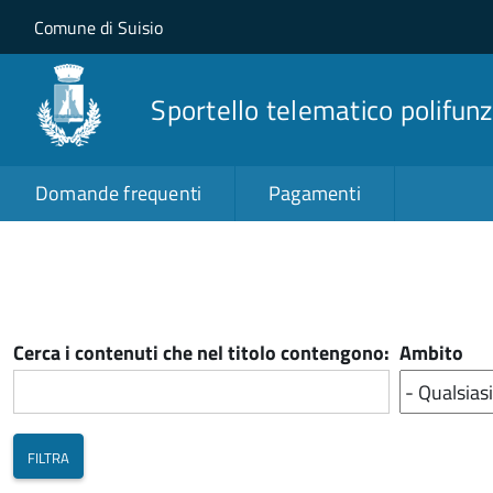
Salta al contenuto principale
Skip to site navigation
Comune di Suisio
Sportello telematico polifunz
Domande frequenti
Pagamenti
Cerca i contenuti che nel titolo contengono:
Ambito