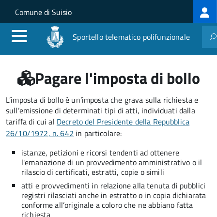
Log
Salta al contenuto principale
Skip to site navigation
Comune di Suisio
me
Sportello telematico polifunzionale
Pagare l'imposta di bollo
L’imposta di bollo è un’imposta che grava sulla richiesta e
sull’emissione di determinati tipi di atti, individuati dalla
tariffa di cui al
Decreto del Presidente della Repubblica
26/10/1972, n. 642
in particolare:
istanze, petizioni e ricorsi tendenti ad ottenere
l'emanazione di un provvedimento amministrativo o il
rilascio di certificati, estratti, copie o simili
atti e provvedimenti in relazione alla tenuta di pubblici
registri rilasciati anche in estratto o in copia dichiarata
conforme all’originale a coloro che ne abbiano fatta
richiesta