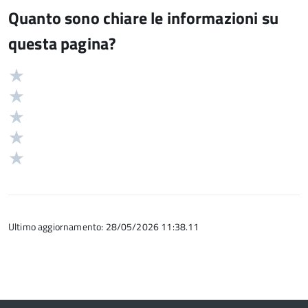
Quanto sono chiare le informazioni su
questa pagina?
Valuta
Valutazione
5
Valuta
stelle
4
Valuta
su
stelle
3
Valuta
5
su
stelle
2
Valuta
5
su
stelle
1
5
su
stelle
5
su
5
Ultimo aggiornamento: 28/05/2026 11:38.11