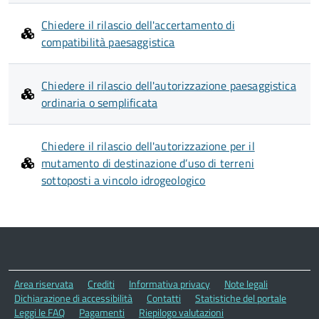
Chiedere il rilascio dell'accertamento di
compatibilità paesaggistica
Chiedere il rilascio dell'autorizzazione paesaggistica
ordinaria o semplificata
Chiedere il rilascio dell'autorizzazione per il
mutamento di destinazione d’uso di terreni
sottoposti a vincolo idrogeologico
Area riservata
Crediti
Informativa privacy
Note legali
Dichiarazione di accessibilità
Contatti
Statistiche del portale
Leggi le FAQ
Pagamenti
Riepilogo valutazioni