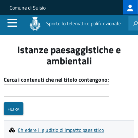
Log
Salta al contenuto principale
Skip to site navigation
Comune di Suisio
me
Sportello telematico polifunzionale
Istanze paesaggistiche e
ambientali
Cerca i contenuti che nel titolo contengono:
Chiedere il giudizio di impatto paesistico