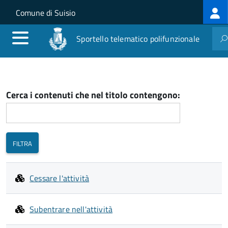
Log
Salta al contenuto principale
Skip to site navigation
Comune di Suisio
me
Sportello telematico polifunzionale
Cerca i contenuti che nel titolo contengono:
Cessare l'attività
Subentrare nell'attività