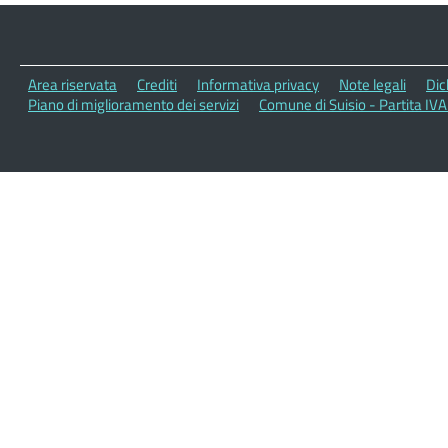
Area riservata
Crediti
Informativa privacy
Note legali
Dic
Piano di miglioramento dei servizi
Comune di Suisio - Partita IV