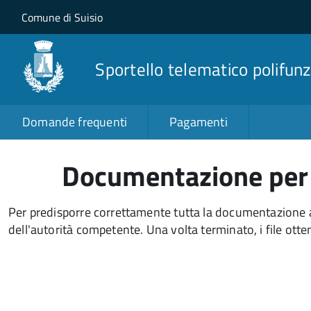
Salta al contenuto principale
Skip to site navigation
Comune di Suisio
Sportello telematico polifunz
Domande frequenti
Pagamenti
Documentazione per l
Per predisporre correttamente tutta la documentazione a c
dell'autorità competente. Una volta terminato, i file otte