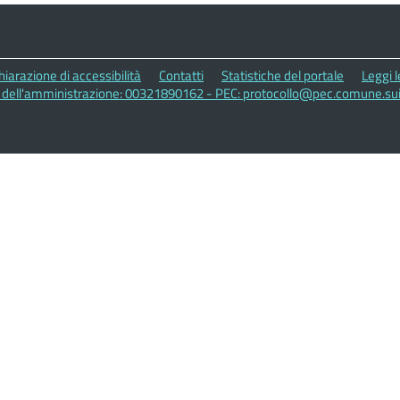
hiarazione di accessibilità
Contatti
Statistiche del portale
Leggi 
A dell'amministrazione: 00321890162 - PEC: protocollo@pec.comune.suis