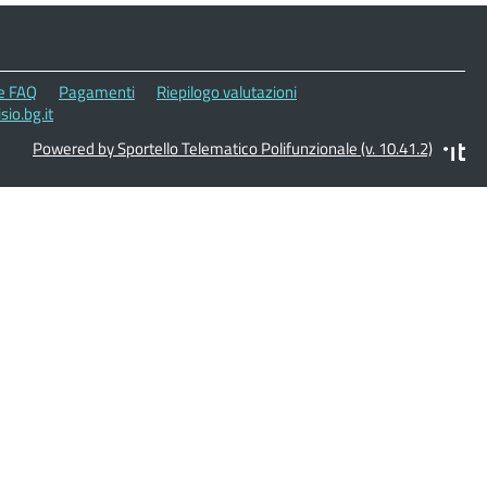
le FAQ
Pagamenti
Riepilogo valutazioni
io.bg.it
Powered by Sportello Telematico Polifunzionale (v. 10.41.2)