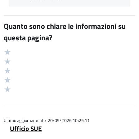
Quanto sono chiare le informazioni su
questa pagina?
Valuta
Valutazione
5
Valuta
stelle
4
Valuta
su
stelle
3
Valuta
5
su
stelle
2
Valuta
5
su
stelle
1
5
su
stelle
5
su
5
Ultimo aggiornamento: 20/05/2026 10:25.11
Ufficio SUE