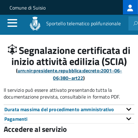
Log
Salta al contenuto principale
Skip to site navigation
Comune di Suisio
me
Sportello telematico polifunzionale
Segnalazione certificata di
inizio attività edilizia (SCIA)
(
urn:nir:presidente.repubblica:decreto:2001-06-
06;380~art22
)
Il servizio può essere attivato presentando tutta la
documentazione prevista, consultabile in formato PDF.
Durata massima del procedimento amministrativo
Pagamenti
Accedere al servizio